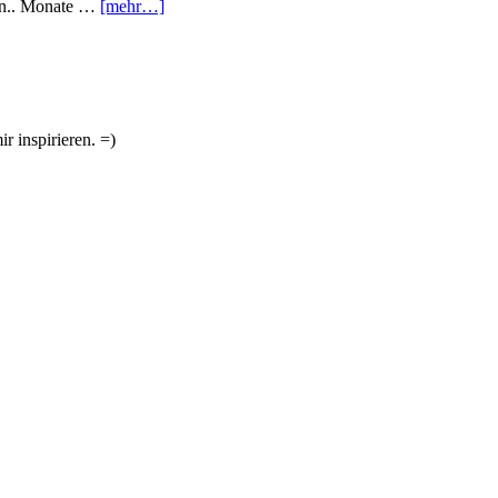
hen.. Monate …
[mehr…]
r inspirieren. =)