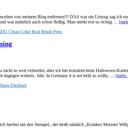
nnweben von meinem Blog entfernen!!! DAS war ein Umzug sag ich euch.
und war natürlich auch schon fleißig. Man merkt erst so richtig …
[me
ZIG Clean Color Real Brush Pens
ming
 nicht so weit verbreitet, aber ich bin trotzdem beim Halloween-Karten
ht dagegen wehren.. hihi. In Germany it is not held so widly, …
[mehr
Mama Elephant
sich hierbei um den Stempel.. der heißt nämlich „Krankes Monster Will