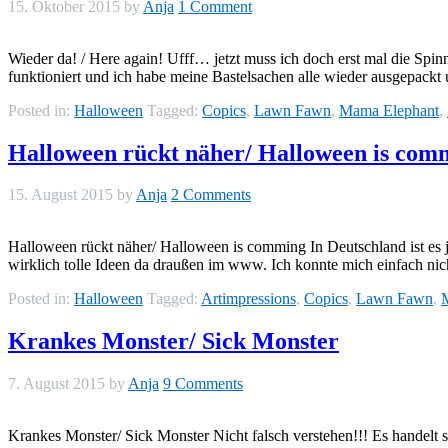
15. Oktober 2015
by
Anja
1 Comment
Wieder da! / Here again! Ufff… jetzt muss ich doch erst mal die Spi
funktioniert und ich habe meine Bastelsachen alle wieder ausgepackt 
Posted in:
Halloween
Tagged:
Copics
,
Lawn Fawn
,
Mama Elephant
,
Halloween rückt näher/ Halloween is com
15. August 2015
by
Anja
2 Comments
Halloween rückt näher/ Halloween is comming In Deutschland ist es ja
wirklich tolle Ideen da draußen im www. Ich konnte mich einfach nic
Posted in:
Halloween
Tagged:
Artimpressions
,
Copics
,
Lawn Fawn
,
Krankes Monster/ Sick Monster
7. August 2015
by
Anja
9 Comments
Krankes Monster/ Sick Monster Nicht falsch verstehen!!! Es handelt 