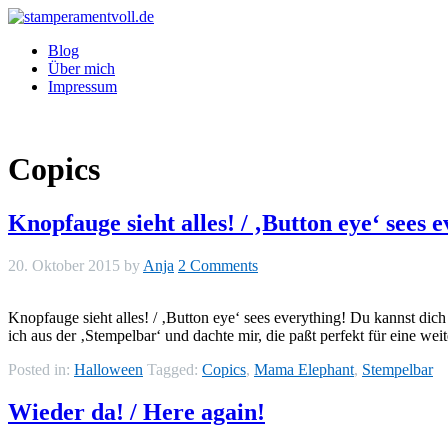
Blog
Über mich
Impressum
Copics
Knopfauge sieht alles! / ‚Button eye‘ sees 
20. Oktober 2015
by
Anja
2 Comments
Knopfauge sieht alles! / ‚Button eye‘ sees everything! Du kannst dich
ich aus der ‚Stempelbar‘ und dachte mir, die paßt perfekt für eine 
Posted in:
Halloween
Tagged:
Copics
,
Mama Elephant
,
Stempelbar
Wieder da! / Here again!