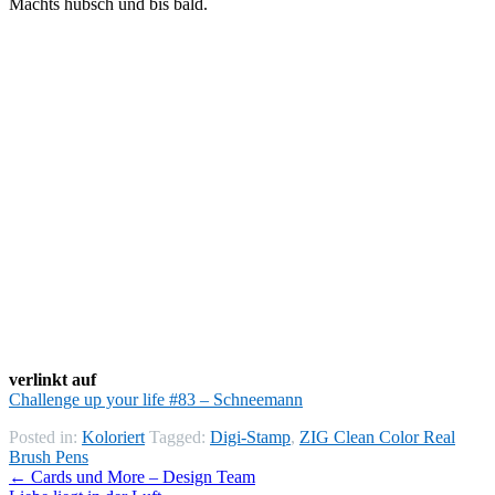
Machts hübsch und bis bald.
verlinkt auf
Challenge up your life #83 – Schneemann
Posted in:
Koloriert
Tagged:
Digi-Stamp
,
ZIG Clean Color Real
Brush Pens
←
Cards und More – Design Team