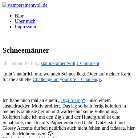
Blog
Über mich
Impressum
Schneemänner
28. Januar 2018
by
stamperamentvoll
1 Comment
..gibt’s natürlich nur, wo auch Schnee liegt. Oder auf meiner Karte
für die aktuelle
Challenge up your life – Challenge
.
Ich habe mich mal an einem
„Digi-Stamp“
– also einem
ausgedruckten Motiv probiert. Das lag so halb fertig koloriert in
meiner Kramkiste herum und wartete auf seine Vollendung.
Koloriert habe ich mit den Zig’s und der Hintergrund ist eine
Schablone, die ich auf’s Papier embossed habe. Glitzerstift und
Glossy Accents durften natürlich auch nicht fehlen und tadaaaa, hier
sind die Möhrennasen. 🙂