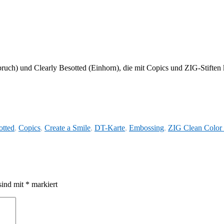
uch) und Clearly Besotted (Einhorn), die mit Copics und ZIG-Stiften k
otted
,
Copics
,
Create a Smile
,
DT-Karte
,
Embossing
,
ZIG Clean Color 
sind mit
*
markiert