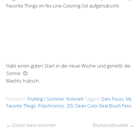
Favorite Things im No-Line-Coloring-Stil aufgehübscht.
Habt einen guten Start in die neue Woche und genießt die
Sonne. 🙂
Machts hübsch.
Posted in:
Frühling / Sommer
,
Koloriert
Tagged:
Dani Peuss
,
My
Favorite Things
,
Polychromos
,
ZIG Clean Color Real Brush Pens
←
Ostern kann kommen
Blumensilhouette
→