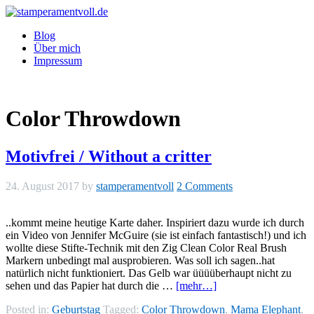
Blog
Über mich
Impressum
Color Throwdown
Motivfrei / Without a critter
24. August 2017
by
stamperamentvoll
2 Comments
..kommt meine heutige Karte daher. Inspiriert dazu wurde ich durch
ein Video von Jennifer McGuire (sie ist einfach fantastisch!) und ich
wollte diese Stifte-Technik mit den Zig Clean Color Real Brush
Markern unbedingt mal ausprobieren. Was soll ich sagen..hat
natürlich nicht funktioniert. Das Gelb war üüüüberhaupt nicht zu
sehen und das Papier hat durch die …
[mehr…]
Posted in:
Geburtstag
Tagged:
Color Throwdown
,
Mama Elephant
,