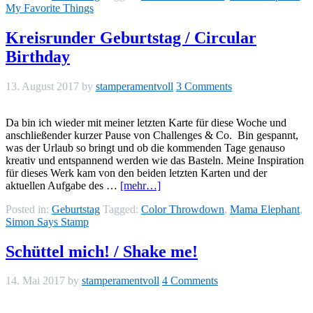
My Favorite Things
Kreisrunder Geburtstag / Circular
Birthday
13. August 2017
by
stamperamentvoll
3 Comments
Da bin ich wieder mit meiner letzten Karte für diese Woche und
anschließender kurzer Pause von Challenges & Co. Bin gespannt,
was der Urlaub so bringt und ob die kommenden Tage genauso
kreativ und entspannend werden wie das Basteln. Meine Inspiration
für dieses Werk kam von den beiden letzten Karten und der
aktuellen Aufgabe des …
[mehr…]
Posted in:
Geburtstag
Tagged:
Color Throwdown
,
Mama Elephant
,
Simon Says Stamp
Schüttel mich! / Shake me!
14. Mai 2017
by
stamperamentvoll
4 Comments