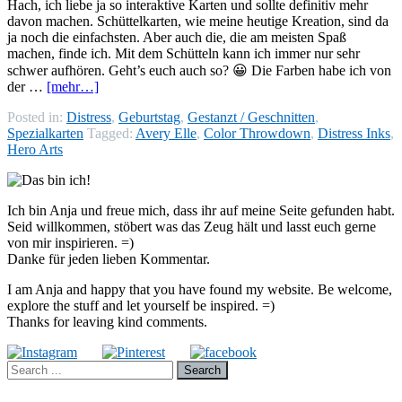
Hach, ich liebe ja so interaktive Karten und sollte definitiv mehr
davon machen. Schüttelkarten, wie meine heutige Kreation, sind da
ja noch die einfachsten. Aber auch die, die am meisten Spaß
machen, finde ich. Mit dem Schütteln kann ich immer nur sehr
schwer aufhören. Geht’s euch auch so? 😀 Die Farben habe ich von
der …
[mehr…]
Posted in:
Distress
,
Geburtstag
,
Gestanzt / Geschnitten
,
Spezialkarten
Tagged:
Avery Elle
,
Color Throwdown
,
Distress Inks
,
Hero Arts
Ich bin Anja und freue mich, dass ihr auf meine Seite gefunden habt.
Seid willkommen, stöbert was das Zeug hält und lasst euch gerne
von mir inspirieren. =)
Danke für jeden lieben Kommentar.
I am Anja and happy that you have found my website. Be welcome,
explore the stuff and let yourself be inspired. =)
Thanks for leaving kind comments.