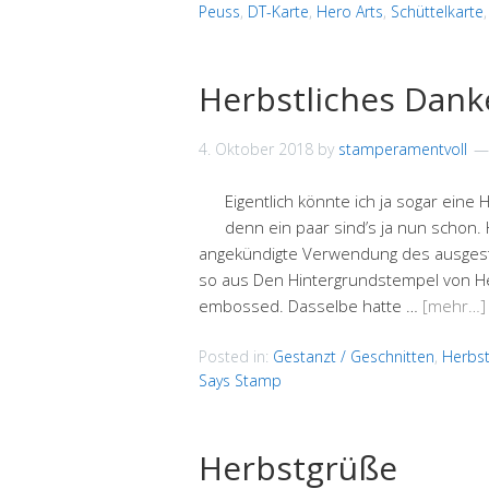
Peuss
,
DT-Karte
,
Hero Arts
,
Schüttelkarte
Herbstliches Dank
4. Oktober 2018
by
stamperamentvoll
Eigentlich könnte ich ja sogar ein
denn ein paar sind’s ja nun schon. 
angekündigte Verwendung des ausgesta
so aus Den Hintergrundstempel von Her
embossed. Dasselbe hatte …
[mehr…]
Posted in:
Gestanzt / Geschnitten
,
Herbst
Says Stamp
Herbstgrüße