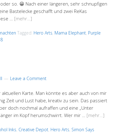
..oder so. 😀 Nach einer längeren, sehr schnupfigen
eine Bastelecke geschafft und zwei ReKas
iese …
[mehr…]
nachten
Tagged:
Hero Arts
,
Mama Elephant
,
Purple
18
l
Leave a Comment
er aktuellen Karte. Man könnte es aber auch von mir
 Zeit und Lust habe, kreativ zu sein. Das passiert
 aber doch nochmal aufraffen und eine „Unter
 länger im Kopf herumschwirrt. Wer mir …
[mehr…]
ohol Inks
,
Creative Depot
,
Hero Arts
,
Simon Says