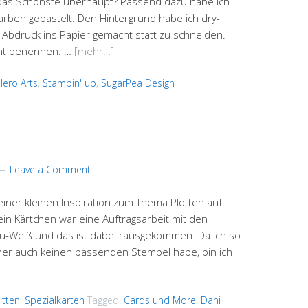
 das Schönste überhaupt? Passend dazu habe ich
rben gebastelt. Den Hintergrund habe ich dry-
Abdruck ins Papier gemacht statt zu schneiden.
icht benennen. …
[mehr…]
Hero Arts
,
Stampin' up
,
SugarPea Design
Leave a Comment
t einer kleinen Inspiration zum Thema Plotten auf
n Kärtchen war eine Auftragsarbeit mit den
au-Weiß und das ist dabei rausgekommen. Da ich so
aher auch keinen passenden Stempel habe, bin ich
itten
,
Spezialkarten
Tagged:
Cards und More
,
Dani