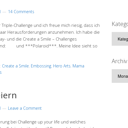
l
14 Comments
Kateg
riple-Challenge und ich freue mich riesig, dass ich
 paar Herausforderungen anzunehmen. Ich habe die
Kategor
ay- und die Create a Smile – Challenges
sind: und ***Polaroid***. Meine Idee sieht so
Archiv
:
Create a Smile
,
Embossing
,
Hero Arts
,
Mama
s
Archiv
iern
l
Leave a Comment
rung bei Challenge up your life und welches