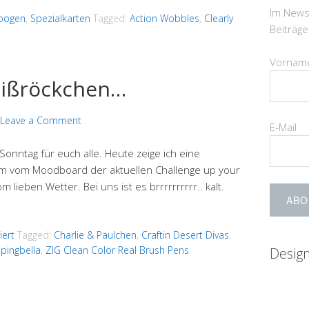
Im News
bogen
,
Spezialkarten
Tagged:
Action Wobbles
,
Clearly
Beiträg
Vornam
eißröckchen…
Leave a Comment
E-Mail
nntag für euch alle. Heute zeige ich eine
 kam vom Moodboard der aktuellen Challenge up your
 lieben Wetter. Bei uns ist es brrrrrrrrrr.. kalt.
iert
Tagged:
Charlie & Paulchen
,
Craftin Desert Divas
,
pingbella
,
ZIG Clean Color Real Brush Pens
Desig