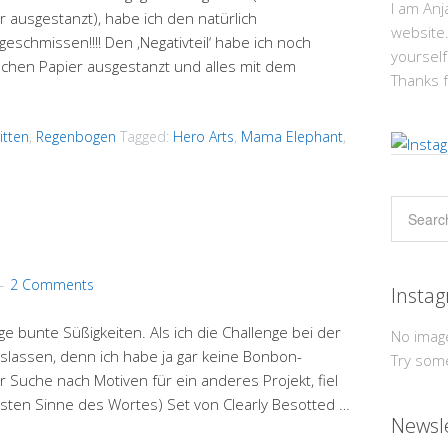
I am An
ausgestanzt), habe ich den natürlich
website.
eschmissen!!!! Den ‚Negativteil‘ habe ich noch
yourself
achen Papier ausgestanzt und alles mit dem
Thanks f
itten
,
Regenbogen
Tagged:
Hero Arts
,
Mama Elephant
,
2 Comments
Insta
e bunte Süßigkeiten. Als ich die Challenge bei der
No imag
uslassen, denn ich habe ja gar keine Bonbon-
Try som
r Suche nach Motiven für ein anderes Projekt, fiel
rsten Sinne des Wortes) Set von Clearly Besotted …
Newsl