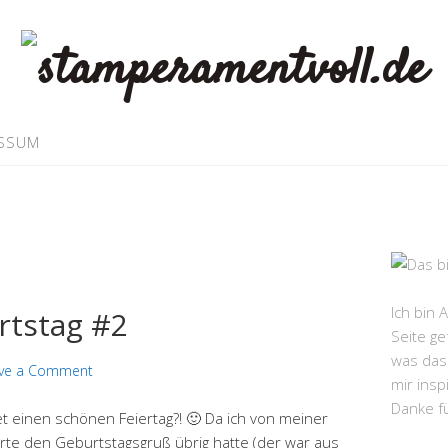
SSUM
Ich bin 
tstag #2
Seite ge
was das 
ve a Comment
mir insp
Danke f
et einen schönen Feiertag?! 🙂 Da ich von meiner
te den Geburtstagsgruß übrig hatte (der war aus