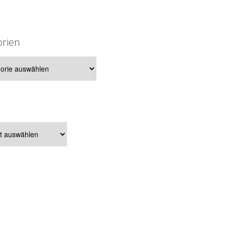
orien
ien