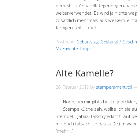
dem Stück Aquarell-Regenbogen-papier 
weiterverwendet. Es wird ja nichts wegg
zusätzlich mehrmals aus weißem, einf
farbigen Teil …
[mehr…]
Posted in:
Geburtstag
,
Gestanzt / Geschn
My Favorite Things
Alte Kamelle?
26. Februar 2019
by
stamperamentvoll
Nööö, bei mir gibts heute jede Meng
Stempelküche sah, wollte ich sie a
Stempel… Jahaa, falsch gedacht. Auf de
mir doch tatsächlich das süße (im wah
[mehr…]