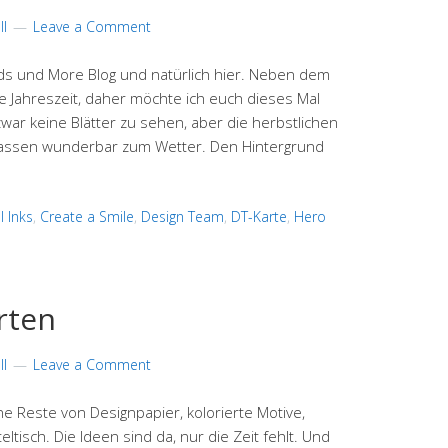
l
Leave a Comment
s und More Blog und natürlich hier. Neben dem
te Jahreszeit, daher möchte ich euch dieses Mal
zwar keine Blätter zu sehen, aber die herbstlichen
passen wunderbar zum Wetter. Den Hintergrund
l Inks
,
Create a Smile
,
Design Team
,
DT-Karte
,
Hero
rten
l
Leave a Comment
ne Reste von Designpapier, kolorierte Motive,
ltisch. Die Ideen sind da, nur die Zeit fehlt. Und