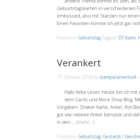
andere Thema könnte es sein, als
Geburtstagskarten in verschiedenen Fa
embossed, also mit Stanzen nur einen 
Einen Favoriten könnte ich jetzt gar n
Posted in:
Geburtstag
Tagged:
DT-Karte
,
Verankert
17. Oktober 2018
by
stamperamentvoll
Hallo liebe Leser, heute bin ich mi
dem Cards und More Shop Blog. Mei
Vorgaben: Shaker-Karte, Anker, Rot-Bl
gut wie niiiiieee Anker benutze und d
in den …
[mehr…]
Posted in:
Geburtstag
,
Gestanzt / Geschn