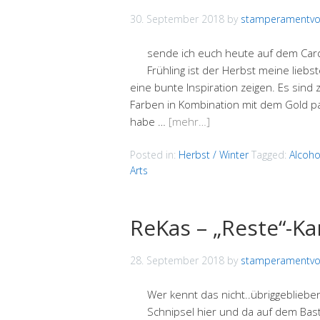
30. September 2018
by
stamperamentvol
sende ich euch heute auf dem Card
Frühling ist der Herbst meine liebs
eine bunte Inspiration zeigen. Es sind 
Farben in Kombination mit dem Gold 
habe …
[mehr…]
Posted in:
Herbst / Winter
Tagged:
Alcoho
Arts
ReKas – „Reste“-Ka
28. September 2018
by
stamperamentvol
Wer kennt das nicht..übriggebliebe
Schnipsel hier und da auf dem Baste