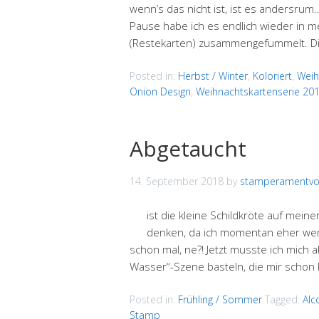
wenn’s das nicht ist, ist es andersrum
Pause habe ich es endlich wieder in m
(Restekarten) zusammengefummelt. D
Posted in:
Herbst / Winter
,
Koloriert
,
Weih
Onion Design
,
Weihnachtskartenserie 20
Abgetaucht
14. September 2018
by
stamperamentvol
ist die kleine Schildkröte auf mein
denken, da ich momentan eher wenig
schon mal, ne?! Jetzt musste ich mich
Wasser“-Szene basteln, die mir schon
Posted in:
Frühling / Sommer
Tagged:
Alc
Stamp