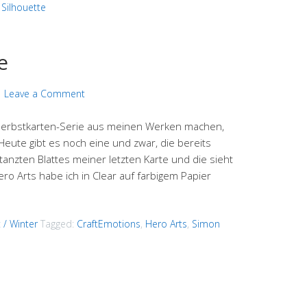
,
Silhouette
e
Leave a Comment
e Herbstkarten-Serie aus meinen Werken machen,
Heute gibt es noch eine und zwar, die bereits
nzten Blattes meiner letzten Karte und die sieht
o Arts habe ich in Clear auf farbigem Papier
 / Winter
Tagged:
CraftEmotions
,
Hero Arts
,
Simon