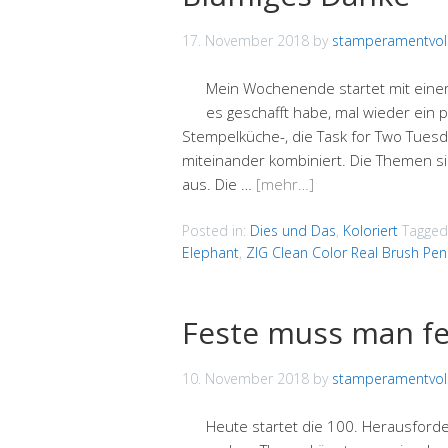
17. November 2018
by
stamperamentvol
Mein Wochenende startet mit einer T
es geschafft habe, mal wieder ein
Stempelküche-, die Task for Two Tuesd
miteinander kombiniert. Die Themen 
aus. Die …
[mehr…]
Posted in:
Dies und Das
,
Koloriert
Tagged
Elephant
,
ZIG Clean Color Real Brush Pen
Feste muss man fe
10. November 2018
by
stamperamentvol
Heute startet die 100. Herausforde