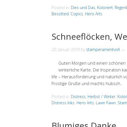
Posted in:
Dies und Das
,
Koloriert
,
Regen
Besotted
,
Copics
,
Hero Arts
Schneeflöcken, W
20. Januar 2019
by
stamperamentvoll
Guten Morgen und einen schönen So
winterliche Karte. Die Inspiration
life – Herausforderung und natürlich vom
Frostige Grüße und machts hübsch.
Posted in:
Distress
,
Herbst / Winter
,
Kolor
Distress Inks
,
Hero Arts
,
Lawn Fawn
,
Stam
Blumiges Danke