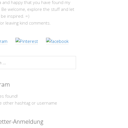
ja and happy that you have found my
 Be welcome, explore the stuff and let
 be inspired. =)
or leaving kind comments.
gram
es found!
e other hashtag or username
etter-Anmeldung